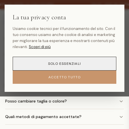
·
30% SU TUTTA LA COLLEZIONE
SALDI -30% SU TUTT
La tua privacy conta
Domande frequenti
Usiamo cookie tecnici per il funzionamento del sito. Con il
tuo consenso usiamo anche cookie di analisi e marketing
Quanto costa la spedizione?
per migliorare la tua esperienza e mostrarti contenuti più
rilevanti.
Scopri di più
Quando arriva il mio ordine?
SOLO ESSENZIALI
Come faccio un reso?
ACCETTO TUTTO
Posso avere il rimborso in denaro?
Posso cambiare taglia o colore?
Quali metodi di pagamento accettate?