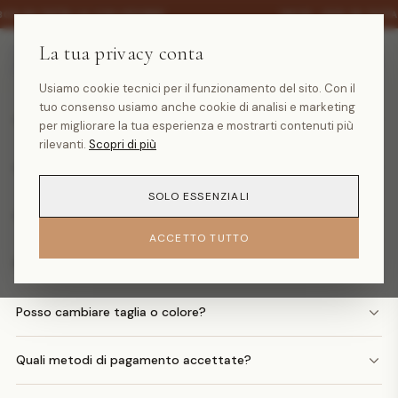
·
30% SU TUTTA LA COLLEZIONE
SALDI -30% SU TUTT
La tua privacy conta
Domande frequenti
Usiamo cookie tecnici per il funzionamento del sito. Con il
tuo consenso usiamo anche cookie di analisi e marketing
Quanto costa la spedizione?
per migliorare la tua esperienza e mostrarti contenuti più
rilevanti.
Scopri di più
Quando arriva il mio ordine?
SOLO ESSENZIALI
Come faccio un reso?
ACCETTO TUTTO
Posso avere il rimborso in denaro?
Posso cambiare taglia o colore?
Quali metodi di pagamento accettate?