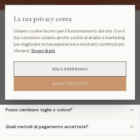
·
30% SU TUTTA LA COLLEZIONE
SALDI -30% SU TUTT
La tua privacy conta
Domande frequenti
Usiamo cookie tecnici per il funzionamento del sito. Con il
tuo consenso usiamo anche cookie di analisi e marketing
Quanto costa la spedizione?
per migliorare la tua esperienza e mostrarti contenuti più
rilevanti.
Scopri di più
Quando arriva il mio ordine?
SOLO ESSENZIALI
Come faccio un reso?
ACCETTO TUTTO
Posso avere il rimborso in denaro?
Posso cambiare taglia o colore?
Quali metodi di pagamento accettate?