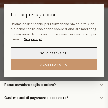
·
30% SU TUTTA LA COLLEZIONE
SALDI -30% SU TUTTA
La tua privacy conta
Domande frequenti
Usiamo cookie tecnici per il funzionamento del sito. Con il
tuo consenso usiamo anche cookie di analisi e marketing
Quanto costa la spedizione?
per migliorare la tua esperienza e mostrarti contenuti più
rilevanti.
Scopri di più
Quando arriva il mio ordine?
SOLO ESSENZIALI
Come faccio un reso?
ACCETTO TUTTO
Posso avere il rimborso in denaro?
Posso cambiare taglia o colore?
Quali metodi di pagamento accettate?