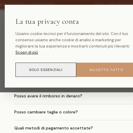
·
30% SU TUTTA LA COLLEZIONE
SALDI -30% SU TUTT
La tua privacy conta
Usiamo cookie tecnici per il funzionamento del sito. Con il tuo
consenso usiamo anche cookie di analisi e marketing per
migliorare la tua esperienza e mostrarti contenuti più rilevanti.
Quanto costa la spedizione?
Scopri di più
Quando arriva il mio ordine?
SOLO ESSENZIALI
ACCETTO TUTTO
Come faccio un reso?
Posso avere il rimborso in denaro?
Posso cambiare taglia o colore?
Quali metodi di pagamento accettate?