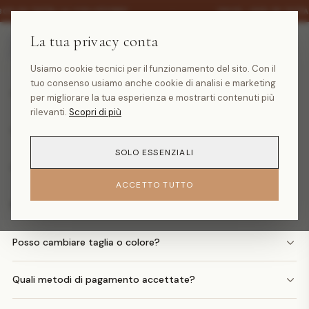
·
30% SU TUTTA LA COLLEZIONE
SALDI -30% SU TUTT
La tua privacy conta
Domande frequenti
Usiamo cookie tecnici per il funzionamento del sito. Con il
tuo consenso usiamo anche cookie di analisi e marketing
Quanto costa la spedizione?
per migliorare la tua esperienza e mostrarti contenuti più
rilevanti.
Scopri di più
Quando arriva il mio ordine?
SOLO ESSENZIALI
Come faccio un reso?
ACCETTO TUTTO
Posso avere il rimborso in denaro?
Posso cambiare taglia o colore?
Quali metodi di pagamento accettate?