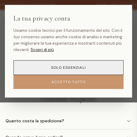
·
30% SU TUTTA LA COLLEZIONE
SALDI -30% SU TUTT
La tua privacy conta
Usiamo cookie tecnici per il funzionamento del sito. Con il
tuo consenso usiamo anche cookie di analisi e marketing
Prodotto non trovato
per migliorare la tua esperienza e mostrarti contenuti più
rilevanti.
Scopri di più
TORNA ALLA HOMEPAGE
SOLO ESSENZIALI
ACCETTO TUTTO
Domande frequenti
Quanto costa la spedizione?