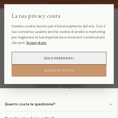
·
30% SU TUTTA LA COLLEZIONE
SALDI -30% SU TUTT
La tua privacy conta
Usiamo cookie tecnici per il funzionamento del sito. Con il
tuo consenso usiamo anche cookie di analisi e marketing
Prodotto non trovato
per migliorare la tua esperienza e mostrarti contenuti più
rilevanti.
Scopri di più
TORNA ALLA HOMEPAGE
SOLO ESSENZIALI
ACCETTO TUTTO
Domande frequenti
Quanto costa la spedizione?