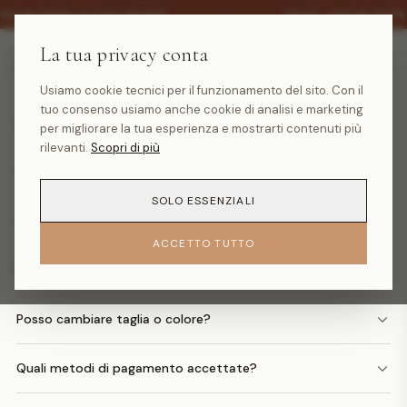
·
30% SU TUTTA LA COLLEZIONE
SALDI -30% SU TUTT
La tua privacy conta
Domande frequenti
Usiamo cookie tecnici per il funzionamento del sito. Con il
tuo consenso usiamo anche cookie di analisi e marketing
Quanto costa la spedizione?
per migliorare la tua esperienza e mostrarti contenuti più
rilevanti.
Scopri di più
Quando arriva il mio ordine?
SOLO ESSENZIALI
Come faccio un reso?
ACCETTO TUTTO
Posso avere il rimborso in denaro?
Posso cambiare taglia o colore?
Quali metodi di pagamento accettate?