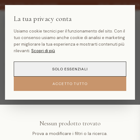
·
30% SU TUTTA LA COLLEZIONE
SALDI -30% SU TUTT
La tua privacy conta
Usiamo cookie tecnici per il funzionamento del sito. Con il
tuo consenso usiamo anche cookie di analisi e marketing
HOME
/
COLLEZIONI
per migliorare la tua esperienza e mostrarti contenuti più
Tutti i prodotti
rilevanti.
Scopri di più
0
prodotti
SOLO ESSENZIALI
FILTRI
ACCETTO TUTTO
Nessun prodotto trovato
Prova a modificare i filtri o la ricerca.