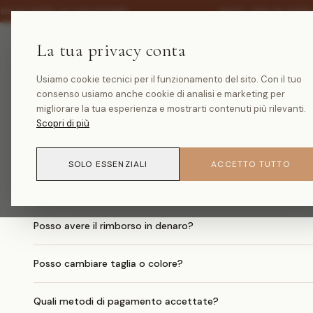
·
30% SU TUTTA LA COLLEZIONE
SALDI -30% SU TUTTA
La tua privacy conta
Usiamo cookie tecnici per il funzionamento del sito. Con il tuo
consenso usiamo anche cookie di analisi e marketing per
migliorare la tua esperienza e mostrarti contenuti più rilevanti.
Quanto costa la spedizione?
Scopri di più
Quando arriva il mio ordine?
SOLO ESSENZIALI
ACCETTO TUTTO
Come faccio un reso?
Posso avere il rimborso in denaro?
Posso cambiare taglia o colore?
Quali metodi di pagamento accettate?