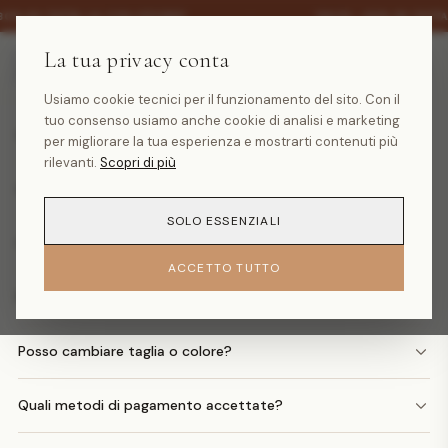
·
30% SU TUTTA LA COLLEZIONE
SALDI -30% SU TUTT
La tua privacy conta
Domande frequenti
Usiamo cookie tecnici per il funzionamento del sito. Con il
tuo consenso usiamo anche cookie di analisi e marketing
Quanto costa la spedizione?
per migliorare la tua esperienza e mostrarti contenuti più
rilevanti.
Scopri di più
Quando arriva il mio ordine?
SOLO ESSENZIALI
Come faccio un reso?
ACCETTO TUTTO
Posso avere il rimborso in denaro?
Posso cambiare taglia o colore?
Quali metodi di pagamento accettate?