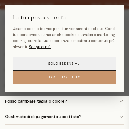
·
30% SU TUTTA LA COLLEZIONE
SALDI -30% SU TUTT
La tua privacy conta
Domande frequenti
Usiamo cookie tecnici per il funzionamento del sito. Con il
tuo consenso usiamo anche cookie di analisi e marketing
Quanto costa la spedizione?
per migliorare la tua esperienza e mostrarti contenuti più
rilevanti.
Scopri di più
Quando arriva il mio ordine?
SOLO ESSENZIALI
Come faccio un reso?
ACCETTO TUTTO
Posso avere il rimborso in denaro?
Posso cambiare taglia o colore?
Quali metodi di pagamento accettate?