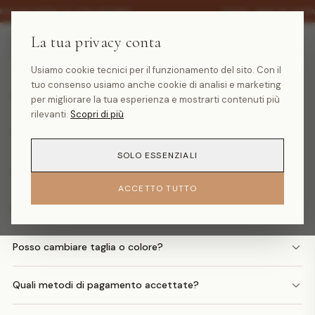
·
30% SU TUTTA LA COLLEZIONE
SALDI -30% SU TUTT
La tua privacy conta
Domande frequenti
Usiamo cookie tecnici per il funzionamento del sito. Con il
tuo consenso usiamo anche cookie di analisi e marketing
Quanto costa la spedizione?
per migliorare la tua esperienza e mostrarti contenuti più
rilevanti.
Scopri di più
Quando arriva il mio ordine?
SOLO ESSENZIALI
Come faccio un reso?
ACCETTO TUTTO
Posso avere il rimborso in denaro?
Posso cambiare taglia o colore?
Quali metodi di pagamento accettate?