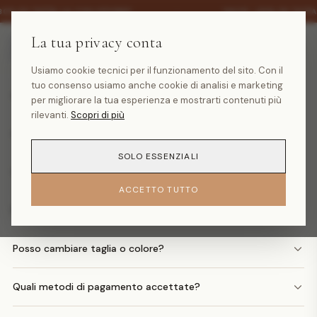
·
30% SU TUTTA LA COLLEZIONE
SALDI -30% SU TUTT
La tua privacy conta
Domande frequenti
Usiamo cookie tecnici per il funzionamento del sito. Con il
tuo consenso usiamo anche cookie di analisi e marketing
Quanto costa la spedizione?
per migliorare la tua esperienza e mostrarti contenuti più
rilevanti.
Scopri di più
Quando arriva il mio ordine?
SOLO ESSENZIALI
Come faccio un reso?
ACCETTO TUTTO
Posso avere il rimborso in denaro?
Posso cambiare taglia o colore?
Quali metodi di pagamento accettate?