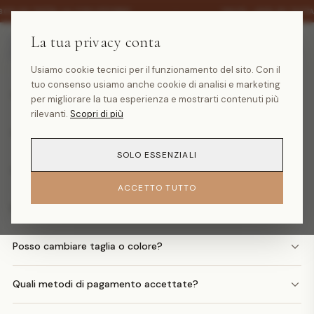
·
30% SU TUTTA LA COLLEZIONE
SALDI -30% SU TUTT
La tua privacy conta
Domande frequenti
Usiamo cookie tecnici per il funzionamento del sito. Con il
tuo consenso usiamo anche cookie di analisi e marketing
Quanto costa la spedizione?
per migliorare la tua esperienza e mostrarti contenuti più
rilevanti.
Scopri di più
Quando arriva il mio ordine?
SOLO ESSENZIALI
Come faccio un reso?
ACCETTO TUTTO
Posso avere il rimborso in denaro?
Posso cambiare taglia o colore?
Quali metodi di pagamento accettate?