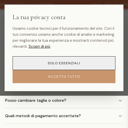
·
-30% SU TUTTA LA COLLEZIONE
SALDI -30% SU TUTT
La tua privacy conta
Domande frequenti
Usiamo cookie tecnici per il funzionamento del sito. Con il
tuo consenso usiamo anche cookie di analisi e marketing
Quanto costa la spedizione?
per migliorare la tua esperienza e mostrarti contenuti più
rilevanti.
Scopri di più
Quando arriva il mio ordine?
SOLO ESSENZIALI
Come faccio un reso?
ACCETTO TUTTO
Posso avere il rimborso in denaro?
Posso cambiare taglia o colore?
Quali metodi di pagamento accettate?