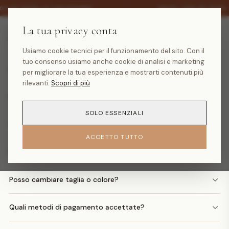
·
0% SU TUTTA LA COLLEZIONE
SALDI -30% SU TUTTA
La tua privacy conta
Domande frequenti
Usiamo cookie tecnici per il funzionamento del sito. Con il
tuo consenso usiamo anche cookie di analisi e marketing
Quanto costa la spedizione?
per migliorare la tua esperienza e mostrarti contenuti più
rilevanti.
Scopri di più
Quando arriva il mio ordine?
SOLO ESSENZIALI
Come faccio un reso?
ACCETTO TUTTO
Posso avere il rimborso in denaro?
Posso cambiare taglia o colore?
Quali metodi di pagamento accettate?