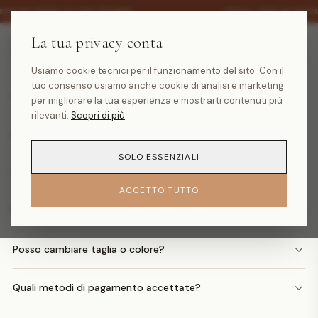
·
30% SU TUTTA LA COLLEZIONE
SALDI -30% SU TUTT
La tua privacy conta
Domande frequenti
Usiamo cookie tecnici per il funzionamento del sito. Con il
tuo consenso usiamo anche cookie di analisi e marketing
Quanto costa la spedizione?
per migliorare la tua esperienza e mostrarti contenuti più
rilevanti.
Scopri di più
Quando arriva il mio ordine?
SOLO ESSENZIALI
Come faccio un reso?
ACCETTO TUTTO
Posso avere il rimborso in denaro?
Posso cambiare taglia o colore?
Quali metodi di pagamento accettate?