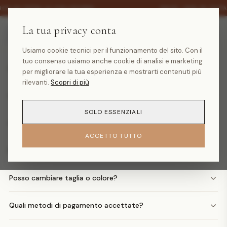
·
30% SU TUTTA LA COLLEZIONE
SALDI -30% SU TUTT
La tua privacy conta
Domande frequenti
Usiamo cookie tecnici per il funzionamento del sito. Con il
tuo consenso usiamo anche cookie di analisi e marketing
Quanto costa la spedizione?
per migliorare la tua esperienza e mostrarti contenuti più
rilevanti.
Scopri di più
Quando arriva il mio ordine?
SOLO ESSENZIALI
Come faccio un reso?
ACCETTO TUTTO
Posso avere il rimborso in denaro?
Posso cambiare taglia o colore?
Quali metodi di pagamento accettate?