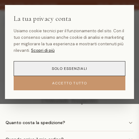
·
30% SU TUTTA LA COLLEZIONE
SALDI -30% SU TUTT
La tua privacy conta
Usiamo cookie tecnici per il funzionamento del sito. Con il
tuo consenso usiamo anche cookie di analisi e marketing
Prodotto non trovato
per migliorare la tua esperienza e mostrarti contenuti più
rilevanti.
Scopri di più
TORNA ALLA HOMEPAGE
SOLO ESSENZIALI
ACCETTO TUTTO
Domande frequenti
Quanto costa la spedizione?