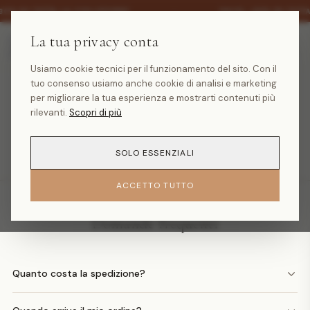
·
30% SU TUTTA LA COLLEZIONE
SALDI -30% SU TUTT
La tua privacy conta
Usiamo cookie tecnici per il funzionamento del sito. Con il
tuo consenso usiamo anche cookie di analisi e marketing
Prodotto non trovato
per migliorare la tua esperienza e mostrarti contenuti più
rilevanti.
Scopri di più
TORNA ALLA HOMEPAGE
SOLO ESSENZIALI
ACCETTO TUTTO
Domande frequenti
Quanto costa la spedizione?