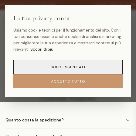
·
30% SU TUTTA LA COLLEZIONE
SALDI -30% SU TUTT
La tua privacy conta
Usiamo cookie tecnici per il funzionamento del sito. Con il
tuo consenso usiamo anche cookie di analisi e marketing
Prodotto non trovato
per migliorare la tua esperienza e mostrarti contenuti più
rilevanti.
Scopri di più
TORNA ALLA HOMEPAGE
SOLO ESSENZIALI
ACCETTO TUTTO
Domande frequenti
Quanto costa la spedizione?