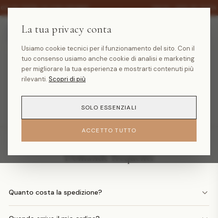
·
30% SU TUTTA LA COLLEZIONE
SALDI -30% SU TUTT
La tua privacy conta
Usiamo cookie tecnici per il funzionamento del sito. Con il
tuo consenso usiamo anche cookie di analisi e marketing
Prodotto non trovato
per migliorare la tua esperienza e mostrarti contenuti più
rilevanti.
Scopri di più
TORNA ALLA HOMEPAGE
SOLO ESSENZIALI
ACCETTO TUTTO
Domande frequenti
Quanto costa la spedizione?