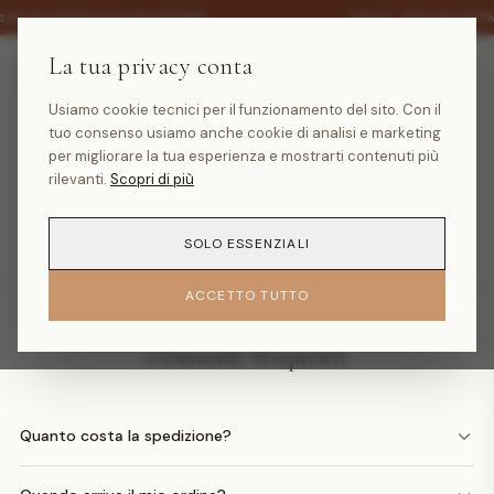
·
30% SU TUTTA LA COLLEZIONE
SALDI -30% SU TUTT
La tua privacy conta
Usiamo cookie tecnici per il funzionamento del sito. Con il
tuo consenso usiamo anche cookie di analisi e marketing
Prodotto non trovato
per migliorare la tua esperienza e mostrarti contenuti più
rilevanti.
Scopri di più
TORNA ALLA HOMEPAGE
SOLO ESSENZIALI
ACCETTO TUTTO
Domande frequenti
Quanto costa la spedizione?