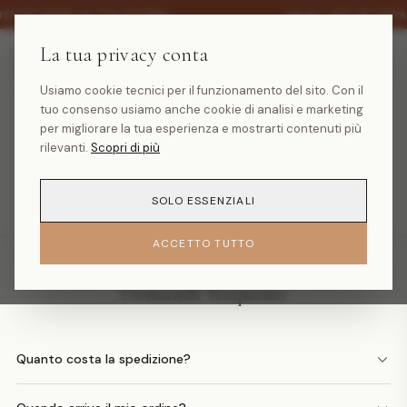
·
30% SU TUTTA LA COLLEZIONE
SALDI -30% SU TUTT
La tua privacy conta
Usiamo cookie tecnici per il funzionamento del sito. Con il
tuo consenso usiamo anche cookie di analisi e marketing
Prodotto non trovato
per migliorare la tua esperienza e mostrarti contenuti più
rilevanti.
Scopri di più
TORNA ALLA HOMEPAGE
SOLO ESSENZIALI
ACCETTO TUTTO
Domande frequenti
Quanto costa la spedizione?