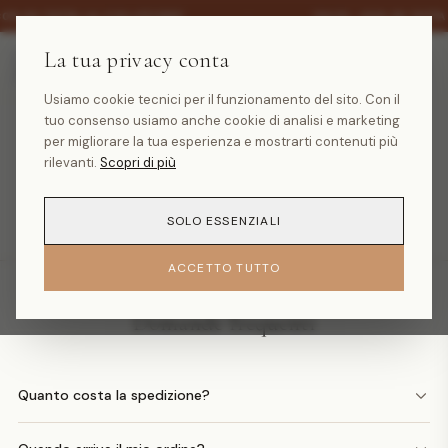
·
30% SU TUTTA LA COLLEZIONE
SALDI -30% SU TUTTA
La tua privacy conta
Usiamo cookie tecnici per il funzionamento del sito. Con il
tuo consenso usiamo anche cookie di analisi e marketing
Prodotto non trovato
per migliorare la tua esperienza e mostrarti contenuti più
rilevanti.
Scopri di più
TORNA ALLA HOMEPAGE
SOLO ESSENZIALI
ACCETTO TUTTO
Domande frequenti
Quanto costa la spedizione?