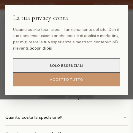
·
30% SU TUTTA LA COLLEZIONE
SALDI -30% SU TUTT
La tua privacy conta
Usiamo cookie tecnici per il funzionamento del sito. Con il
tuo consenso usiamo anche cookie di analisi e marketing
Prodotto non trovato
per migliorare la tua esperienza e mostrarti contenuti più
rilevanti.
Scopri di più
TORNA ALLA HOMEPAGE
SOLO ESSENZIALI
ACCETTO TUTTO
Domande frequenti
Quanto costa la spedizione?