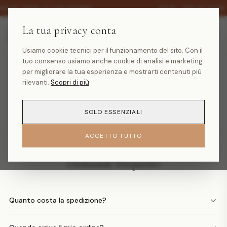
·
30% SU TUTTA LA COLLEZIONE
SALDI -30% SU TUTTA
La tua privacy conta
Usiamo cookie tecnici per il funzionamento del sito. Con il
tuo consenso usiamo anche cookie di analisi e marketing
Prodotto non trovato
per migliorare la tua esperienza e mostrarti contenuti più
rilevanti.
Scopri di più
TORNA ALLA HOMEPAGE
SOLO ESSENZIALI
ACCETTO TUTTO
Domande frequenti
Quanto costa la spedizione?