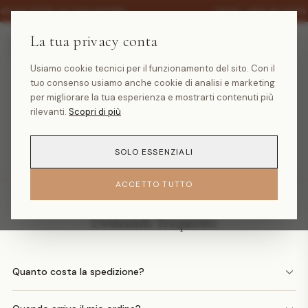
·
30% SU TUTTA LA COLLEZIONE
SALDI -30% SU TUTT
La tua privacy conta
Usiamo cookie tecnici per il funzionamento del sito. Con il
tuo consenso usiamo anche cookie di analisi e marketing
Prodotto non trovato
per migliorare la tua esperienza e mostrarti contenuti più
rilevanti.
Scopri di più
TORNA ALLA HOMEPAGE
SOLO ESSENZIALI
ACCETTO TUTTO
Domande frequenti
Quanto costa la spedizione?